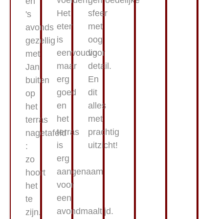
en
Het
sfeer
's
eten
met
avonds
is
oog
gezellig
eenvoudig
voor
met
maar
detail.
Jan
erg
En
buiten
goed
dit
op
en
alles
het
het
met
terras
terras
prachtig
nagetafeld
is
uitzicht!
:
erg
zo
aangenaam
hoort
voor
het
een
te
avondmaaltijd.
zijn.