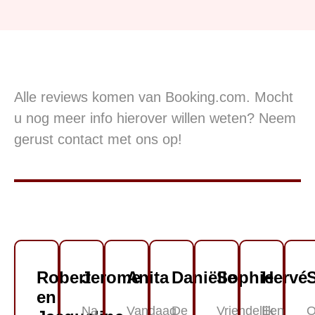
Alle reviews komen van Booking.com. Mocht
u nog meer info hierover willen weten? Neem
gerust contact met ons op!
Robert
Jerome
Anita
Daniëlle
Sophie
Hervé
en
Na
Vandaag
De
Vriendelijk
Een
O