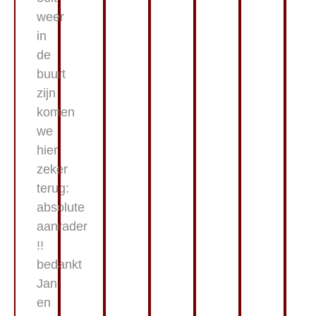
weer
in
de
buurt
zijn
komen
we
hier
zeker
terug:
absolute
aanrader
!!
bedankt
Jan
en