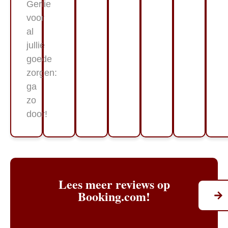
Gerlie
voor
al
jullie
goede
zorgen:
ga
zo
door!
Lees meer reviews op
Booking.com!